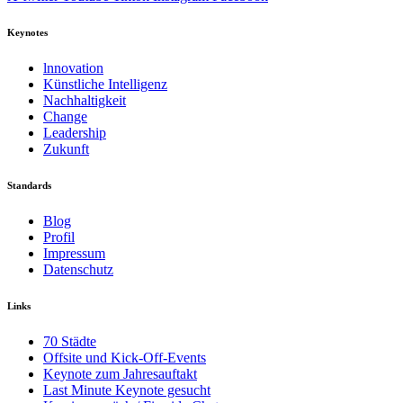
Keynotes
lnnovation
Künstliche Intelligenz
Nachhaltigkeit
Change
Leadership
Zukunft
Standards
Blog
Profil
Impressum
Datenschutz
Links
70 Städte
Offsite und Kick-Off-Events
Keynote zum Jahresauftakt
Last Minute Keynote gesucht