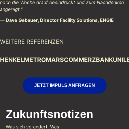
noch die Woche drauf beeindruckt und zum Nachdenken
angeregt.“
— Dave Gebauer, Director Facility Solutions, ENGIE
WEITERE REFERENZEN
HENKEL
METRO
MARS
COMMERZBANK
UNIL
JETZT IMPULS ANFRAGEN
Zukunftsnotizen
Was sich verändert. Was