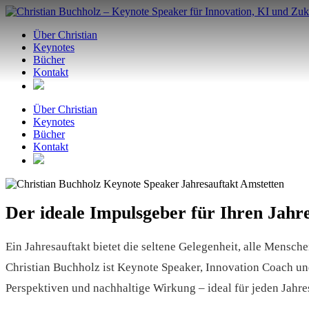
Zum
Inhalt
Über Christian
springen
Keynotes
Bücher
Kontakt
Über Christian
Keynotes
Bücher
Kontakt
Der ideale Impulsgeber für Ihren Jahr
Ein Jahresauftakt bietet die seltene Gelegenheit, alle Mensche
Christian Buchholz ist Keynote Speaker, Innovation Coach un
Perspektiven und nachhaltige Wirkung – ideal für jeden Jahre