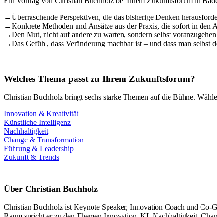
Ein Vortrag von Christian Buchholz bei Ihrem Zukunftsforum in Bade
→
Überraschende Perspektiven, die das bisherige Denken herausforde
→
Konkrete Methoden und Ansätze aus der Praxis, die sofort in den 
→
Den Mut, nicht auf andere zu warten, sondern selbst voranzugehen
→
Das Gefühl, dass Veränderung machbar ist – und dass man selbst de
Welches Thema passt zu Ihrem Zukunftsforum?
Christian Buchholz bringt sechs starke Themen auf die Bühne. Wählen
Innovation & Kreativität
Künstliche Intelligenz
Nachhaltigkeit
Change & Transformation
Führung & Leadership
Zukunft & Trends
Über Christian Buchholz
Christian Buchholz ist Keynote Speaker, Innovation Coach und Co-Grün
Raum spricht er zu den Themen Innovation, KI, Nachhaltigkeit, Chang