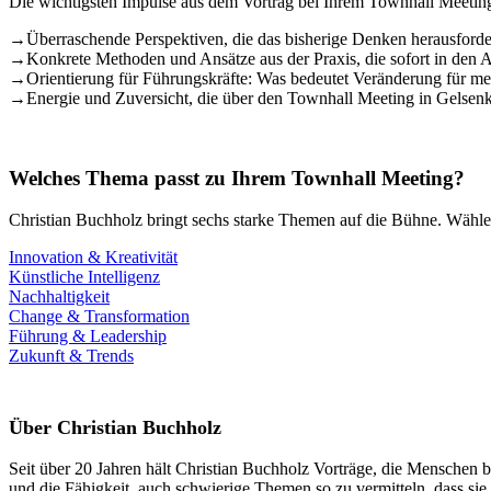
Die wichtigsten Impulse aus dem Vortrag bei Ihrem Townhall Meeting
→
Überraschende Perspektiven, die das bisherige Denken herausforde
→
Konkrete Methoden und Ansätze aus der Praxis, die sofort in den 
→
Orientierung für Führungskräfte: Was bedeutet Veränderung für mei
→
Energie und Zuversicht, die über den Townhall Meeting in Gelsen
Welches Thema passt zu Ihrem Townhall Meeting?
Christian Buchholz bringt sechs starke Themen auf die Bühne. Wählen
Innovation & Kreativität
Künstliche Intelligenz
Nachhaltigkeit
Change & Transformation
Führung & Leadership
Zukunft & Trends
Über Christian Buchholz
Seit über 20 Jahren hält Christian Buchholz Vorträge, die Menschen b
und die Fähigkeit, auch schwierige Themen so zu vermitteln, dass si