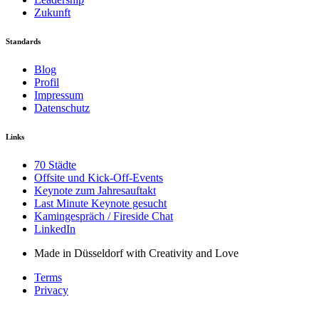
Zukunft
Standards
Blog
Profil
Impressum
Datenschutz
Links
70 Städte
Offsite und Kick-Off-Events
Keynote zum Jahresauftakt
Last Minute Keynote gesucht
Kamingespräch / Fireside Chat
LinkedIn
Made in Düsseldorf with Creativity and Love
Terms
Privacy