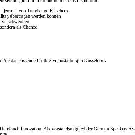
sseldorf gibt Ihrem Publikum mehr als Inspiration:
– jenseits von Trends und Klischees
Alltag übertragen werden können
it verschwenden
, sondern als Chance
 Sie das passende für Ihre Veranstaltung in Düsseldorf:
 Handbuch Innovation. Als Vorstandsmitglied der German Speakers Asso
ity.