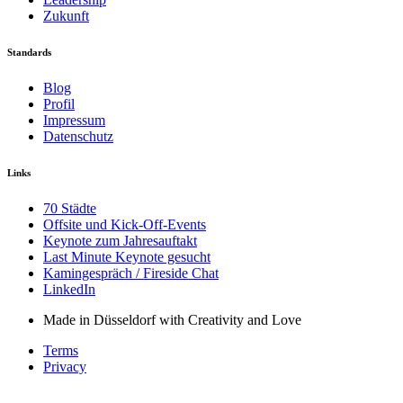
Zukunft
Standards
Blog
Profil
Impressum
Datenschutz
Links
70 Städte
Offsite und Kick-Off-Events
Keynote zum Jahresauftakt
Last Minute Keynote gesucht
Kamingespräch / Fireside Chat
LinkedIn
Made in Düsseldorf with Creativity and Love
Terms
Privacy