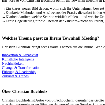
Ein Vortrag von Christian Buchholz bei Ihrem Townhall Meeting in Dü
→
Ein klares, neues Bild davon, wohin sich Ihr Unternehmen bewegt 
→
Konkrete Methoden und Ansätze aus der Praxis, die sofort in den 
→
Klarheit darüber, welche Schritte wirklich zählen – und welche Ze
→
Echte Begeisterung für die Themen der Zukunft – nicht als Pflicht
Welches Thema passt zu Ihrem Townhall Meeting?
Christian Buchholz bringt sechs starke Themen auf die Bühne. Wählen
Innovation & Kreativität
Künstliche Intelligenz
Nachhaltigkeit
Change & Transformation
Führung & Leadership
Zukunft & Trends
Über Christian Buchholz
Christian Buchholz ist Autor von 6 Fachbüchern, darunter das Große
eine der renommiertesten Stimmen der europäischen Speaker-Commun