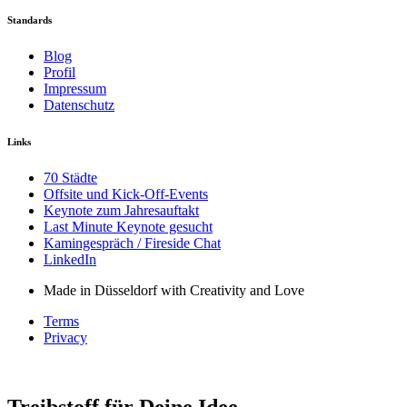
Standards
Blog
Profil
Impressum
Datenschutz
Links
70 Städte
Offsite und Kick-Off-Events
Keynote zum Jahresauftakt
Last Minute Keynote gesucht
Kamingespräch / Fireside Chat
LinkedIn
Made in Düsseldorf with Creativity and Love
Terms
Privacy
Treibstoff für Deine Idee