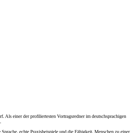
 Als einer der profiliertesten Vortragsredner im deutschsprachigen
.
 Sprache, echte Praxisbeispiele und die Fähigkeit, Menschen zu einer