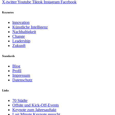
X-twitter
Youtube
Tiktok
Instagram
Facebook
Keynotes
lnnovation
Künstliche Intelligenz
Nachhaltigkeit
Change
Leadership
Zukunft
Standards
Blog
Profil
Impressum
Datenschutz
Links
70 Städte
Offsite und Kick-Off-Events
Keynote zum Jahresauftakt
Last Minute Keynote gesucht