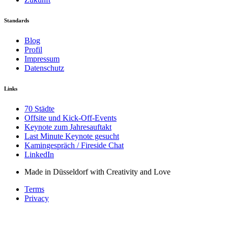
Standards
Blog
Profil
Impressum
Datenschutz
Links
70 Städte
Offsite und Kick-Off-Events
Keynote zum Jahresauftakt
Last Minute Keynote gesucht
Kamingespräch / Fireside Chat
LinkedIn
Made in Düsseldorf with Creativity and Love
Terms
Privacy