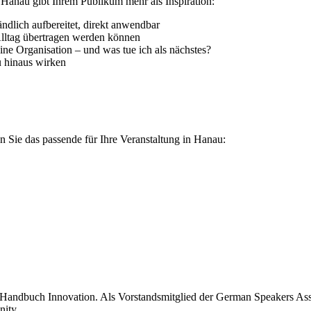
 Hanau gibt Ihrem Publikum mehr als Inspiration:
ndlich aufbereitet, direkt anwendbar
Alltag übertragen werden können
ne Organisation – und was tue ich als nächstes?
u hinaus wirken
 Sie das passende für Ihre Veranstaltung in Hanau:
 Handbuch Innovation. Als Vorstandsmitglied der German Speakers Asso
ity.