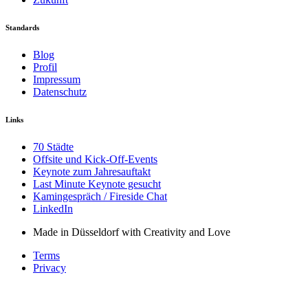
Standards
Blog
Profil
Impressum
Datenschutz
Links
70 Städte
Offsite und Kick-Off-Events
Keynote zum Jahresauftakt
Last Minute Keynote gesucht
Kamingespräch / Fireside Chat
LinkedIn
Made in Düsseldorf with Creativity and Love
Terms
Privacy