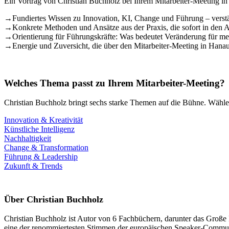
Ein Vortrag von Christian Buchholz bei Ihrem Mitarbeiter-Meeting in
→
Fundiertes Wissen zu Innovation, KI, Change und Führung – verstä
→
Konkrete Methoden und Ansätze aus der Praxis, die sofort in den 
→
Orientierung für Führungskräfte: Was bedeutet Veränderung für mei
→
Energie und Zuversicht, die über den Mitarbeiter-Meeting in Hana
Welches Thema passt zu Ihrem Mitarbeiter-Meeting?
Christian Buchholz bringt sechs starke Themen auf die Bühne. Wählen
Innovation & Kreativität
Künstliche Intelligenz
Nachhaltigkeit
Change & Transformation
Führung & Leadership
Zukunft & Trends
Über Christian Buchholz
Christian Buchholz ist Autor von 6 Fachbüchern, darunter das Große
eine der renommiertesten Stimmen der europäischen Speaker-Commun