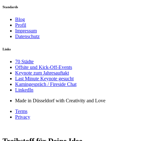
Standards
Blog
Profil
Impressum
Datenschutz
Links
70 Städte
Offsite und Kick-Off-Events
Keynote zum Jahresauftakt
Last Minute Keynote gesucht
Kamingespräch / Fireside Chat
LinkedIn
Made in Düsseldorf with Creativity and Love
Terms
Privacy
Treibstoff für Deine Idee