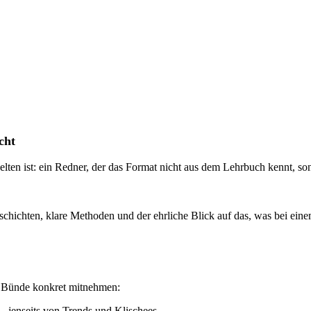
cht
elten ist: ein Redner, der das Format nicht aus dem Lehrbuch kennt, so
ichten, klare Methoden und der ehrliche Blick auf das, was bei einem
n Bünde konkret mitnehmen:
– jenseits von Trends und Klischees