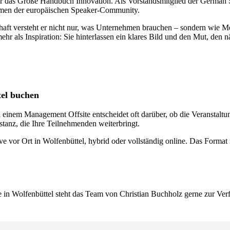
er das Große Handbuch Innovation. Als Vorstandsmitglied der German 
immen der europäischen Speaker-Community.
haft versteht er nicht nur, was Unternehmen brauchen – sondern wie Me
r als Inspiration: Sie hinterlassen ein klares Bild und den Mut, den n
tel buchen
i einem Management Offsite entscheidet oft darüber, ob die Veranstaltun
stanz, die Ihre Teilnehmenden weiterbringt.
ve vor Ort in Wolfenbüttel, hybrid oder vollständig online. Das Format 
in Wolfenbüttel steht das Team von Christian Buchholz gerne zur Ver