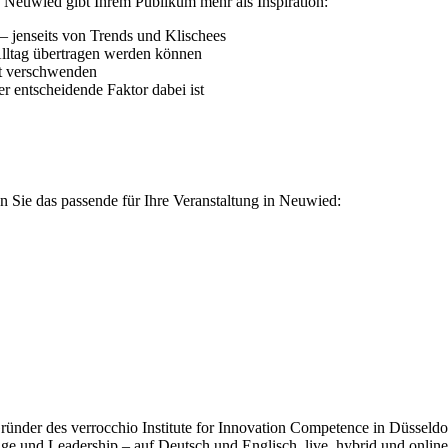
 Neuwied gibt Ihrem Publikum mehr als Inspiration:
– jenseits von Trends und Klischees
Alltag übertragen werden können
it verschwenden
r entscheidende Faktor dabei ist
 Sie das passende für Ihre Veranstaltung in Neuwied:
der des verrocchio Institute for Innovation Competence in Düsseldorf.
e und Leadership – auf Deutsch und Englisch, live, hybrid und online