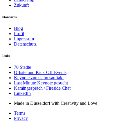
Zukunft
Standards
Blog
Profil
Impressum
Datenschutz
Links
70 Städte
Offsite und Kick-Off-Events
Keynote zum Jahresauftakt
Last Minute Keynote gesucht
Kamingespräch / Fireside Chat
LinkedIn
Made in Düsseldorf with Creativity and Love
Terms
Privacy