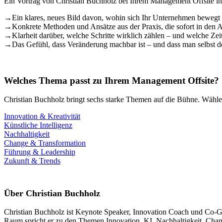
Ein Vortrag von Christian Buchholz bei Ihrem Management Offsite in
→
Ein klares, neues Bild davon, wohin sich Ihr Unternehmen bewegt 
→
Konkrete Methoden und Ansätze aus der Praxis, die sofort in den 
→
Klarheit darüber, welche Schritte wirklich zählen – und welche Ze
→
Das Gefühl, dass Veränderung machbar ist – und dass man selbst de
Welches Thema passt zu Ihrem Management Offsite?
Christian Buchholz bringt sechs starke Themen auf die Bühne. Wählen
Innovation & Kreativität
Künstliche Intelligenz
Nachhaltigkeit
Change & Transformation
Führung & Leadership
Zukunft & Trends
Über Christian Buchholz
Christian Buchholz ist Keynote Speaker, Innovation Coach und Co-Grün
Raum spricht er zu den Themen Innovation, KI, Nachhaltigkeit, Chang