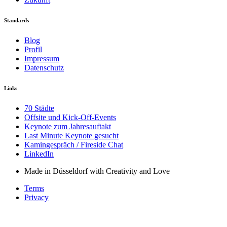
Standards
Blog
Profil
Impressum
Datenschutz
Links
70 Städte
Offsite und Kick-Off-Events
Keynote zum Jahresauftakt
Last Minute Keynote gesucht
Kamingespräch / Fireside Chat
LinkedIn
Made in Düsseldorf with Creativity and Love
Terms
Privacy