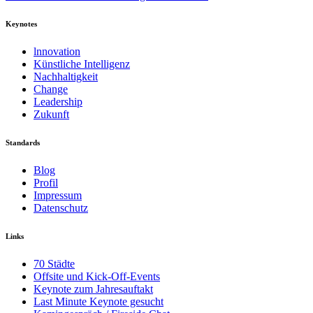
Keynotes
lnnovation
Künstliche Intelligenz
Nachhaltigkeit
Change
Leadership
Zukunft
Standards
Blog
Profil
Impressum
Datenschutz
Links
70 Städte
Offsite und Kick-Off-Events
Keynote zum Jahresauftakt
Last Minute Keynote gesucht