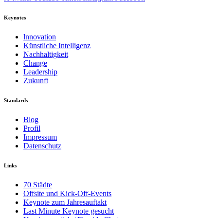
Keynotes
lnnovation
Künstliche Intelligenz
Nachhaltigkeit
Change
Leadership
Zukunft
Standards
Blog
Profil
Impressum
Datenschutz
Links
70 Städte
Offsite und Kick-Off-Events
Keynote zum Jahresauftakt
Last Minute Keynote gesucht