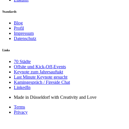
Standards
Blog
Profil
Impressum
Datenschutz
Links
70 Städte
Offsite und Kick-Off-Events
Keynote zum Jahresauftakt
Last Minute Keynote gesucht
Kamingespräch / Fireside Chat
LinkedIn
Made in Düsseldorf with Creativity and Love
Terms
Privacy