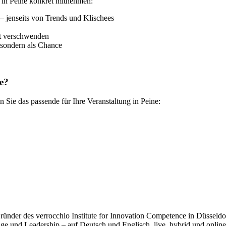
 in Peine konkret mitnehmen:
– jenseits von Trends und Klischees
it verschwenden
, sondern als Chance
e?
 Sie das passende für Ihre Veranstaltung in Peine:
der des verrocchio Institute for Innovation Competence in Düsseldorf.
e und Leadership – auf Deutsch und Englisch, live, hybrid und online