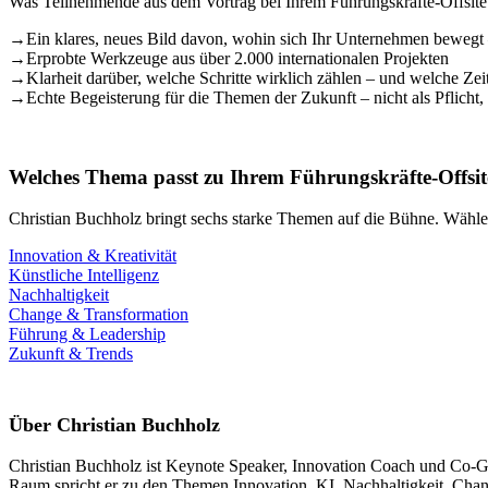
Was Teilnehmende aus dem Vortrag bei Ihrem Führungskräfte-Offsite
→
Ein klares, neues Bild davon, wohin sich Ihr Unternehmen bewegt 
→
Erprobte Werkzeuge aus über 2.000 internationalen Projekten
→
Klarheit darüber, welche Schritte wirklich zählen – und welche Ze
→
Echte Begeisterung für die Themen der Zukunft – nicht als Pflicht
Welches Thema passt zu Ihrem Führungskräfte-Offsit
Christian Buchholz bringt sechs starke Themen auf die Bühne. Wählen
Innovation & Kreativität
Künstliche Intelligenz
Nachhaltigkeit
Change & Transformation
Führung & Leadership
Zukunft & Trends
Über Christian Buchholz
Christian Buchholz ist Keynote Speaker, Innovation Coach und Co-Grün
Raum spricht er zu den Themen Innovation, KI, Nachhaltigkeit, Chang