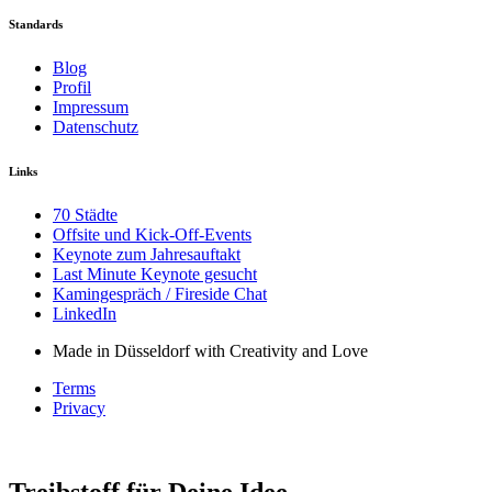
Standards
Blog
Profil
Impressum
Datenschutz
Links
70 Städte
Offsite und Kick-Off-Events
Keynote zum Jahresauftakt
Last Minute Keynote gesucht
Kamingespräch / Fireside Chat
LinkedIn
Made in Düsseldorf with Creativity and Love
Terms
Privacy
Treibstoff für Deine Idee