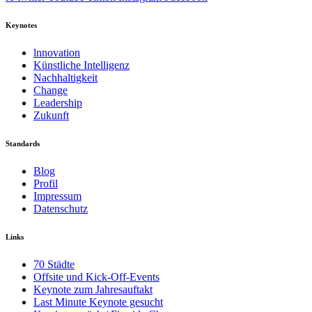
Keynotes
lnnovation
Künstliche Intelligenz
Nachhaltigkeit
Change
Leadership
Zukunft
Standards
Blog
Profil
Impressum
Datenschutz
Links
70 Städte
Offsite und Kick-Off-Events
Keynote zum Jahresauftakt
Last Minute Keynote gesucht