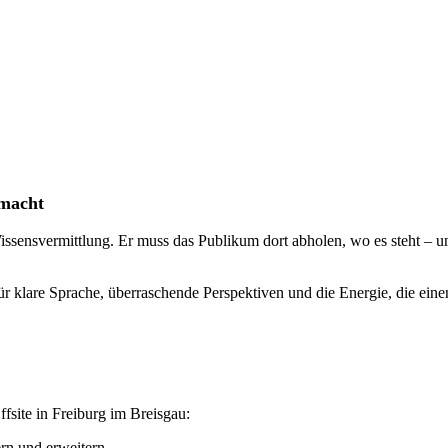
smacht
issensvermittlung. Er muss das Publikum dort abholen, wo es steht – u
für klare Sprache, überraschende Perspektiven und die Energie, die ei
fsite in Freiburg im Breisgau:
rn und erweitern