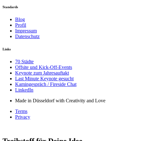
Standards
Blog
Profil
Impressum
Datenschutz
Links
70 Städte
Offsite und Kick-Off-Events
Keynote zum Jahresauftakt
Last Minute Keynote gesucht
Kamingespräch / Fireside Chat
LinkedIn
Made in Düsseldorf with Creativity and Love
Terms
Privacy
Treibstoff für Deine Idee