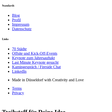
Standards
Blog
Profil
Impressum
Datenschutz
Links
70 Städte
Offsite und Kick-Off-Events
Keynote zum Jahresauftakt
Last Minute Keynote gesucht
Kamingespräch / Fireside Chat
LinkedIn
Made in Düsseldorf with Creativity and Love
Terms
Privacy
Treibstoff für Deine Idee