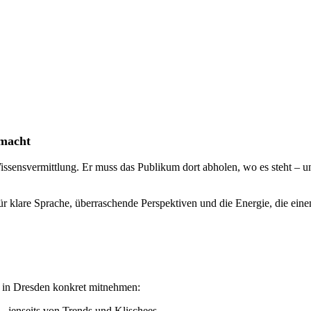
smacht
issensvermittlung. Er muss das Publikum dort abholen, wo es steht – u
für klare Sprache, überraschende Perspektiven und die Energie, die ei
 in Dresden konkret mitnehmen:
– jenseits von Trends und Klischees