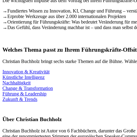
Die wichtigsten Impulse aus dem Vortrag bei Ihrem Führungskräfte-O
→
Fundiertes Wissen zu Innovation, KI, Change und Führung – verstä
→
Erprobte Werkzeuge aus über 2.000 internationalen Projekten
→
Orientierung für Führungskräfte: Was bedeutet Veränderung für mei
→
Das Gefühl, dass Veränderung machbar ist – und dass man selbst de
Welches Thema passt zu Ihrem Führungskräfte-Offsit
Christian Buchholz bringt sechs starke Themen auf die Bühne. Wähle
Innovation & Kreativität
Künstliche Intelligenz
Nachhaltigkeit
Change & Transformation
Führung & Leadership
Zukunft & Trends
Über Christian Buchholz
Christian Buchholz ist Autor von 6 Fachbüchern, darunter das Große
eine der renommiertesten Stimmen der europäischen Speaker-Commun