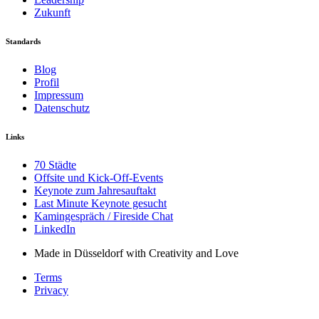
Zukunft
Standards
Blog
Profil
Impressum
Datenschutz
Links
70 Städte
Offsite und Kick-Off-Events
Keynote zum Jahresauftakt
Last Minute Keynote gesucht
Kamingespräch / Fireside Chat
LinkedIn
Made in Düsseldorf with Creativity and Love
Terms
Privacy