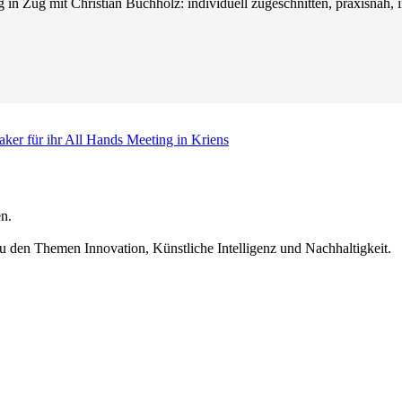
in Zug mit Christian Buchholz: individuell zugeschnitten, praxisnah, in
aker für ihr All Hands Meeting in Kriens
n.
u den Themen Innovation, Künstliche Intelligenz und Nachhaltigkeit.