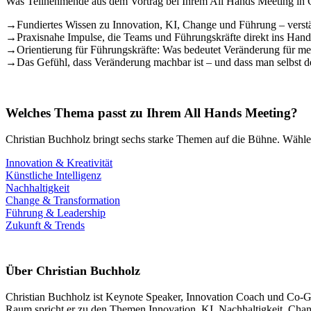
Was Teilnehmende aus dem Vortrag bei Ihrem All Hands Meeting in 
→
Fundiertes Wissen zu Innovation, KI, Change und Führung – verstä
→
Praxisnahe Impulse, die Teams und Führungskräfte direkt ins Hand
→
Orientierung für Führungskräfte: Was bedeutet Veränderung für mei
→
Das Gefühl, dass Veränderung machbar ist – und dass man selbst de
Welches Thema passt zu Ihrem All Hands Meeting?
Christian Buchholz bringt sechs starke Themen auf die Bühne. Wählen
Innovation & Kreativität
Künstliche Intelligenz
Nachhaltigkeit
Change & Transformation
Führung & Leadership
Zukunft & Trends
Über Christian Buchholz
Christian Buchholz ist Keynote Speaker, Innovation Coach und Co-Grün
Raum spricht er zu den Themen Innovation, KI, Nachhaltigkeit, Chang