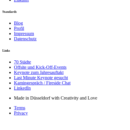
Standards
Blog
Profil
Impressum
Datenschutz
Links
70 Städte
Offsite und Kick-Off-Events
Keynote zum Jahresauftakt
Last Minute Keynote gesucht
Kamingespräch / Fireside Chat
LinkedIn
Made in Düsseldorf with Creativity and Love
Terms
Privacy