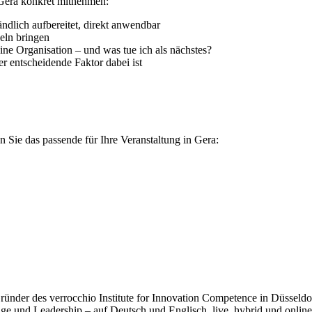
Gera konkret mitnehmen:
ndlich aufbereitet, direkt anwendbar
eln bringen
ne Organisation – und was tue ich als nächstes?
r entscheidende Faktor dabei ist
 Sie das passende für Ihre Veranstaltung in Gera:
der des verrocchio Institute for Innovation Competence in Düsseldorf.
e und Leadership – auf Deutsch und Englisch, live, hybrid und online