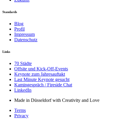
Standards
Blog
Profil
Impressum
Datenschutz
Links
70 Städte
Offsite und Kick-Off-Events
Keynote zum Jahresauftakt
Last Minute Keynote gesucht
Kamingespräch / Fireside Chat
LinkedIn
Made in Düsseldorf with Creativity and Love
Terms
Privacy