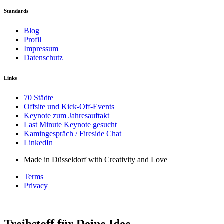
Standards
Blog
Profil
Impressum
Datenschutz
Links
70 Städte
Offsite und Kick-Off-Events
Keynote zum Jahresauftakt
Last Minute Keynote gesucht
Kamingespräch / Fireside Chat
LinkedIn
Made in Düsseldorf with Creativity and Love
Terms
Privacy
Treibstoff für Deine Idee