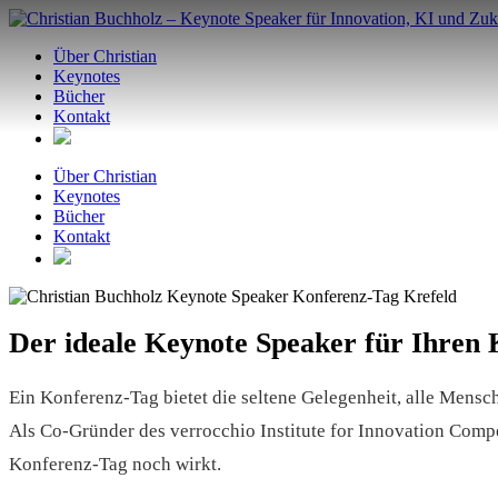
Zum
Inhalt
Über Christian
springen
Keynotes
Bücher
Kontakt
Über Christian
Keynotes
Bücher
Kontakt
Der ideale Keynote Speaker für Ihren 
Ein Konferenz-Tag bietet die seltene Gelegenheit, alle Mensch
Als Co-Gründer des verrocchio Institute for Innovation Compe
Konferenz-Tag noch wirkt.