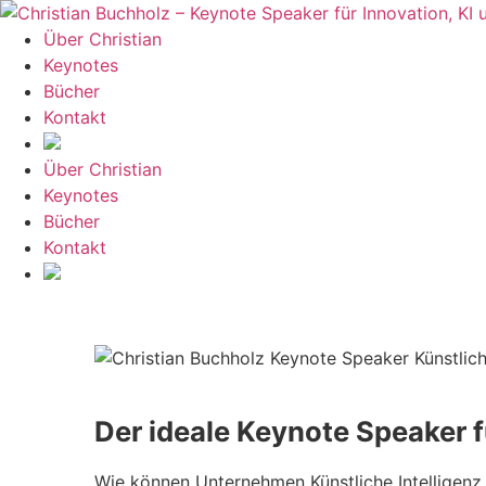
Zum
Inhalt
Über Christian
springen
Keynotes
Bücher
Kontakt
Über Christian
Keynotes
Bücher
Kontakt
Der ideale Keynote Speaker f
Wie können Unternehmen Künstliche Intelligenz