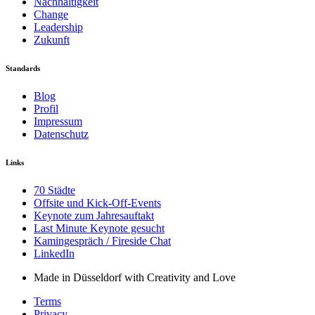
Nachhaltigkeit
Change
Leadership
Zukunft
Standards
Blog
Profil
Impressum
Datenschutz
Links
70 Städte
Offsite und Kick-Off-Events
Keynote zum Jahresauftakt
Last Minute Keynote gesucht
Kamingespräch / Fireside Chat
LinkedIn
Made in Düsseldorf with Creativity and Love
Terms
Privacy