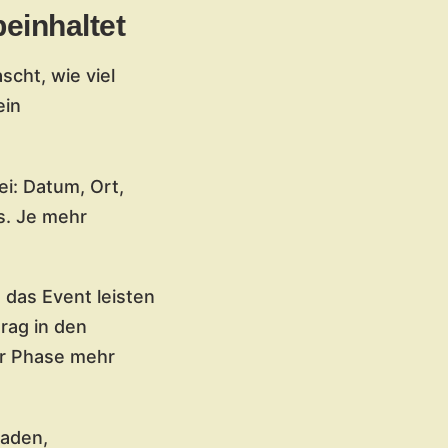
einhaltet
cht, wie viel
ein
i: Datum, Ort,
s. Je mehr
 das Event leisten
rag in den
er Phase mehr
Faden,