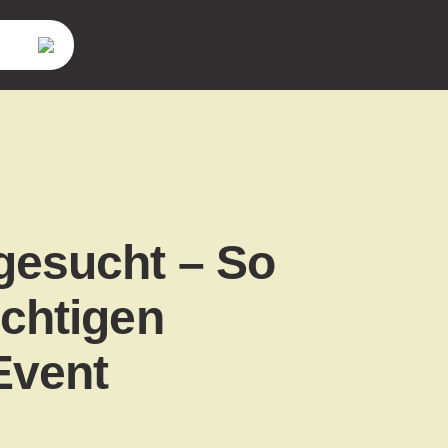
gesucht – So
ichtigen
Event