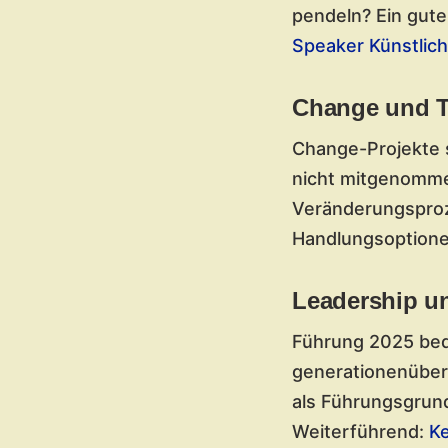
pendeln? Ein gute
Speaker Künstlich
Change und T
Change-Projekte 
nicht mitgenommen
Veränderungsproze
Handlungsoptione
Leadership u
Führung 2025 bed
generationenüberg
als Führungsgrund
Weiterführend:
K