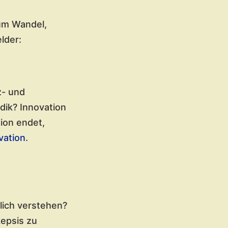
um Wandel,
lder:
z- und
dik? Innovation
ion endet,
vation
.
lich verstehen?
epsis zu