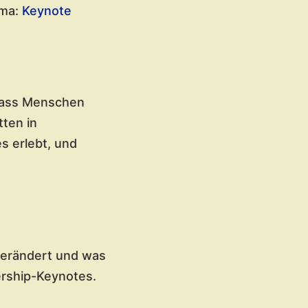
ema:
Keynote
 dass Menschen
ten in
s erlebt, und
verändert und was
ership-Keynotes.