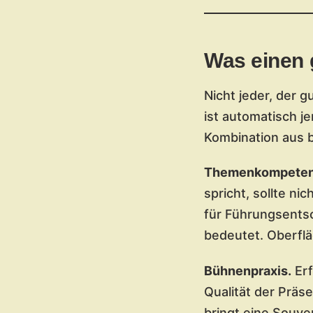
Was einen 
Nicht jeder, der g
ist automatisch je
Kombination aus 
Themenkompetenz
spricht, sollte n
für Führungsents
bedeutet. Oberflä
Bühnenpraxis.
Erf
Qualität der Präs
bringt eine Souve