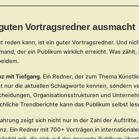
guten Vortragsredner ausmacht
ut reden kann, ist ein guter Vortragsredner. Und nic
mand, der ein Publikum wirklich erreicht. Was zählt, i
beidem.
 mit Tiefgang.
Ein Redner, der zum Thema Künstlic
icht nur die aktuellen Schlagworte kennen, sondern v
cheidungen, Organisationsstrukturen und Unterneh
chliche Trendberichte kann das Publikum selbst les
ahrung zeigt sich nicht nur in der Zahl der Auftritte
enz. Ein Redner mit 700+ Vorträgen in international
ränität mit, die sich auf das gesamte Publikum übert