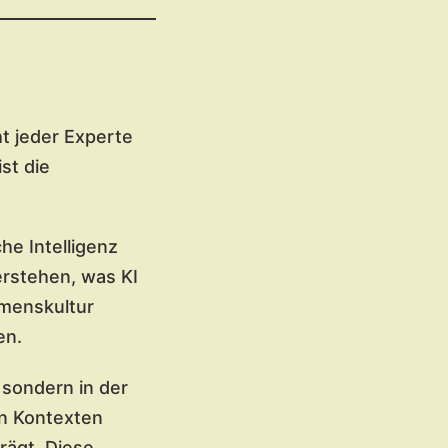
ht jeder Experte
st die
he Intelligenz
erstehen, was KI
menskultur
en.
, sondern in der
en Kontexten
rägt. Diese