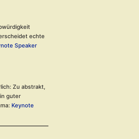
bwürdigkeit
erscheidet echte
note Speaker
ich: Zu abstrakt,
in guter
ema:
Keynote